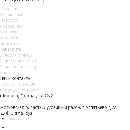
Компания
О компании
Новости
Сотрудники
Вакансии
Магазины
Политика
Как купить
Условия оплаты
Условия доставки
Гарантия на товар
Блог
Наши контакты
+7 (916) 150 48 36
margo@ultimatoys.ru
г Москва, Окская ул д 22/2
Московская область, Луховицкий район, с Алпатьево д 2А
26 © UltimaToys
Вконтакте