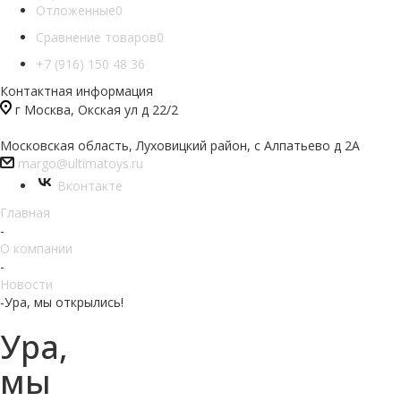
Отложенные
0
Сравнение товаров
0
+7 (916) 150 48 36
Контактная информация
г Москва, Окская ул д 22/2
Московская область, Луховицкий район, с Алпатьево д 2А
margo@ultimatoys.ru
Вконтакте
Главная
-
О компании
-
Новости
-
Ура, мы открылись!
Ура,
мы