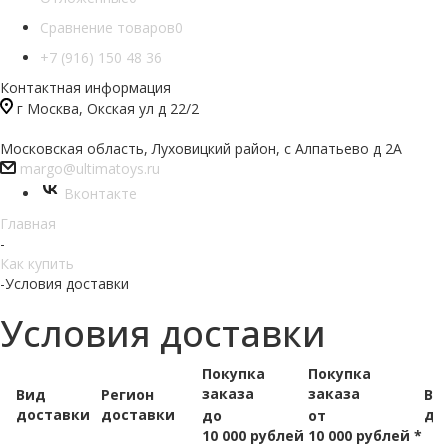
Сравнение товаров
0
+7 (916) 150 48 36
Контактная информация
г Москва, Окская ул д 22/2
Московская область, Луховицкий район, с Алпатьево д 2А
margo@ultimatoys.ru
Вконтакте
Главная
-
Как купить
-
Условия доставки
Условия доставки
Покупка
Покупка
заказа
заказа
Вид
Регион
Вр
доставки
доставки
до
до
от
10 000 рублей
10 000 рублей *