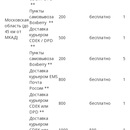
**
Пункты
самовывоза
200
бесплатно
1-2
Московская
Boxberry **
область (до
Доставка
45 км от
курьером
МКАД)
500
бесплатно
1-2
CDEK / DPD
**
Пункты
самовывоза
200
бесплатно
5-7
Boxberry **
Доставка
курьером EMS
800
бесплатно
1-1
Почта
России **
Доставка
курьером
800
бесплатно
1-1
CDEK или
DPD **
Доставка
курьером
CDEK или
1000
500
1-1