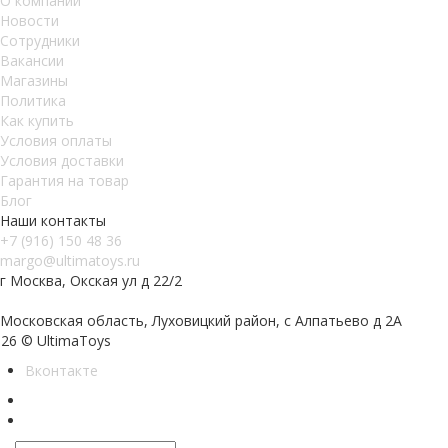
О компании
Новости
Сотрудники
Вакансии
Магазины
Политика
Как купить
Условия оплаты
Условия доставки
Гарантия на товар
Блог
Наши контакты
+7 (916) 150 48 36
margo@ultimatoys.ru
г Москва, Окская ул д 22/2
Московская область, Луховицкий район, с Алпатьево д 2А
26 © UltimaToys
Вконтакте