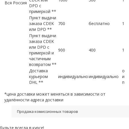
Вся Россия
DPD с
примеркой **
Пункт выдачи
заказа CDEK
700
бесплатно
1-1
или DPD **
Пункт выдачи
заказа CDEK
или DPD с
900
400
1-1
примеркой и
частичным
возвратом **
Доставка
от 
курьером
индивидуально
индивидуально
инд
DHL **
по 
*цена доставки может меняться в зависимости от
удалённости адреса доставки
Продажа комиссионных товаров
Будьте всегда в курсе!