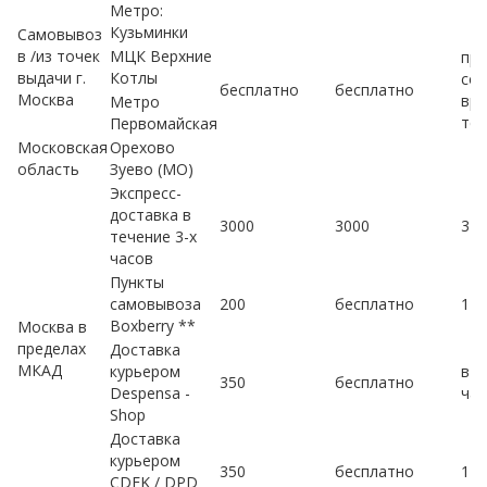
Метро:
Кузьминки
Самовывоз
в /из точек
МЦК Верхние
пр
выдачи г.
Котлы
сог
бесплатно
бесплатно
Москва
вре
Метро
те
Первомайская
Московская
Орехово
область
Зуево (МО)
Экспресс-
доставка в
3000
3000
3 ч
течение 3-х
часов
Пункты
самовывоза
200
бесплатно
1-2
Boxberry **
Москва в
пределах
Доставка
МКАД
курьером
в т
350
бесплатно
Despensa -
час
Shop
Доставка
курьером
350
бесплатно
1-2
CDEK / DPD